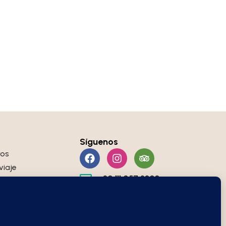
Síguenos
ros
viaje
+20 111 057 2308
info@sueno-travel.com
rivacidad
de uso