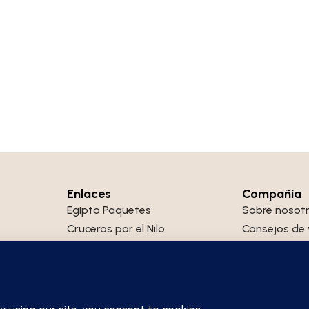
Enlaces
Compañía
Egipto Paquetes
Sobre nosot
Cruceros por el Nilo
Consejos de 
Viajes cortos a Egipto
Egipto FAQs
or del
 un
El Cairo Excursiones
Contacto
viaje
Excursiones en Luxor
Política de p
 en
Egipto a Medida
Condiciones 