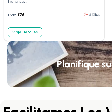
histórica,...
5 Días
€
75
From
Viaje Detalles
Planifique s