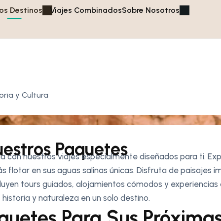
os Destinos
Viajes Combinados
Sobre Nosotros
oria y Cultura
uestros Paquetes
nia con nuestros viajes especialmente diseñados para ti. Exp
flotar en sus aguas salinas únicas. Disfruta de paisajes im
ncluyen tours guiados, alojamientos cómodos y experiencias
historia y naturaleza en un solo destino.
aquetes Para Sus Próxima