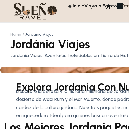
Inicio
Viajes a Egipto
Otr
Home
Jordánia Viajes
Jordánia Viajes
Jordania Viajes: Aventuras Inolvidables en Tierra de Hist
Explora Jordania Con N
Descubre la belleza y la historia milenaria de Jorda
desierto de Wadi Rum y el Mar Muerto, donde podrás 
calidez de la cultura jordana. Nuestros paquetes i
enriquecedora. Ideal para quienes buscan aventura, 
Los Mejores Jordania P