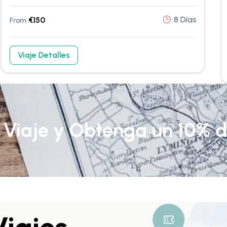
8 Días
€
150
From
Viaje Detalles
u Viaje y Obtenga un 10% 