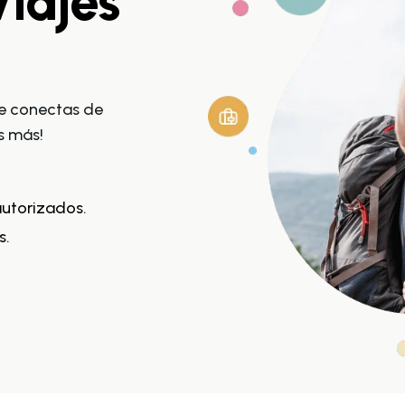
Viajes
 te conectas de
s más!
autorizados.
s.