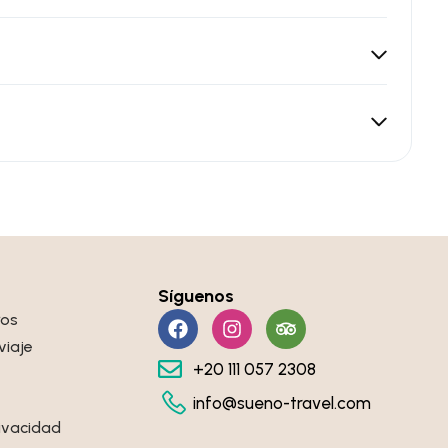
Síguenos
ros
viaje
+20 111 057 2308
info@sueno-travel.com
rivacidad