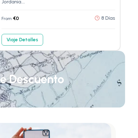
Jordania....
8 Días
€
0
From
Viaje Detalles
de Descuento