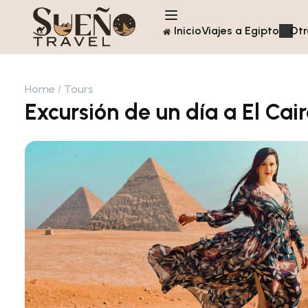
Inicio
Viajes a Egipto
Otr
Home
Tours
Excursión de un día a El Cai