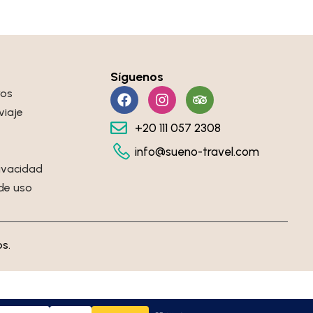
Síguenos
ros
viaje
+20 111 057 2308
info@sueno-travel.com
rivacidad
de uso
s.