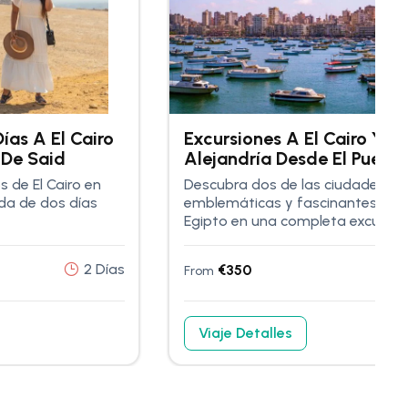
ías A El Cairo
Excursiones A El Cairo Y
 De Said
Alejandría Desde El Puerto
Said
s de El Cairo en
Descubra dos de las ciudades m
da de dos días
emblemáticas y fascinantes de
Egipto en una completa excursión.
2 Días
2
€
350
From
Viaje Detalles