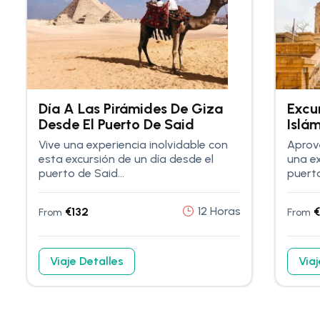
Día A Las Pirámides De Giza
Excur
Desde El Puerto De Said
Islá
Puer
Vive una experiencia inolvidable con
Aprov
esta excursión de un día desde el
una ex
puerto de Said...
puerto
12 Horas
€
132
€
From
From
Viaje Detalles
Viaj