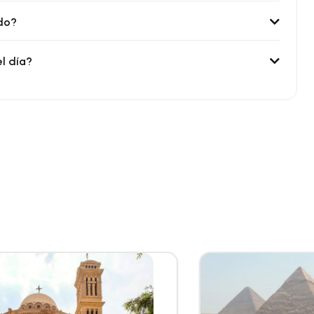
ido?
el día?