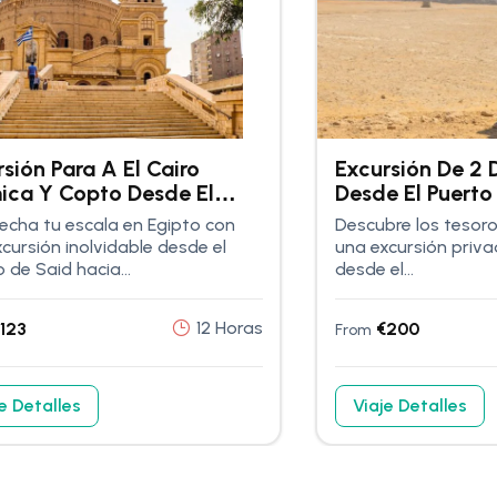
sión Para A El Cairo
Excursión De 2 D
mica Y Copto Desde El
Desde El Puerto
to De Said
echa tu escala en Egipto con
Descubre los tesoro
cursión inolvidable desde el
una excursión priva
 de Said hacia...
desde el...
12 Horas
123
€
200
From
e Detalles
Viaje Detalles