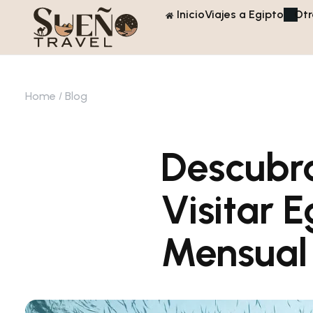
Inicio
Viajes a Egipto
Otr
Home
Blog
Descubra
Visitar 
Mensual