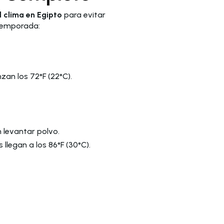
l clima en Egipto
para evitar
 temporada:
zan los 72°F (22°C).
n levantar polvo.
llegan a los 86°F (30°C).