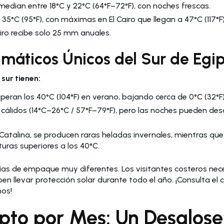
median entre 18°C y 22°C (64°F–72°F), con noches frescas.
35°C (95°F), con máximas en El Cairo que llegan a 47°C (117°F)
Cairo recibe solo 25 mm anuales.
imáticos Únicos del Sur de Egi
 sur tienen:
eran los 40°C (104°F) en verano, bajando cerca de 0°C (32°F)
n cálidos (14°C–26°C / 57°F–79°F), pero las noches pueden de
atalina, se producen raras heladas invernales, mientras que
ras superiores a los 40°C.
ias de empaque muy diferentes. Los visitantes costeros nece
eben llevar protección solar durante todo el año. ¡Consulta e
mos!
ipto por Mes: Un Desglos