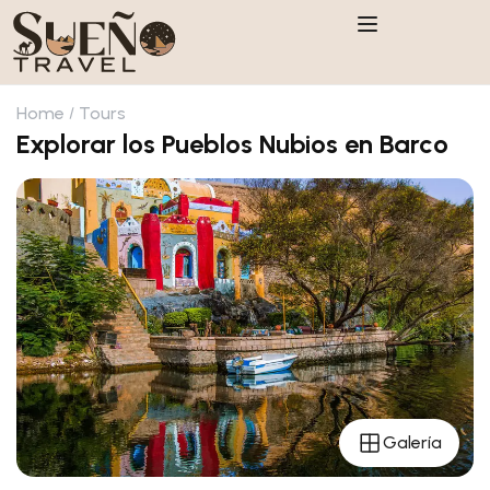
Home
Tours
Explorar los Pueblos Nubios en Barco
Galería