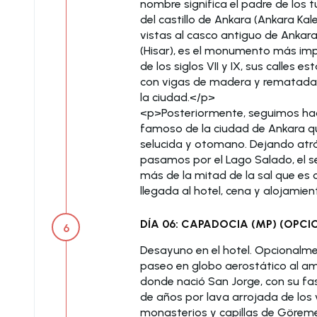
nombre significa el padre de los t
del castillo de Ankara (Ankara Kal
vistas al casco antiguo de Ankar
(Hisar), es el monumento más imp
de los siglos VII y IX, sus calle
con vigas de madera y rematadas
la ciudad.</p>
<p>Posteriormente, seguimos hac
famoso de la ciudad de Ankara qu
selucida y otomano. Dejando atr
pasamos por el Lago Salado, el s
más de la mitad de la sal que es c
llegada al hotel, cena y alojamien
DÍA 06: CAPADOCIA (MP) (OPCI
6
Desayuno en el hotel. Opcionalm
paseo en globo aerostático al ama
donde nació San Jorge, con su fas
de años por lava arrojada de los 
monasterios y capillas de Göreme