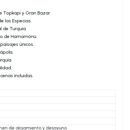
de Topkapi y Gran Bazar.
de las Especias.
l de Turquía.
rico de Hamamönü.
paisajes únicos.
ápolis.
rquía.
lidad.
cenas incluidas.
men de alojamiento y desayuno.