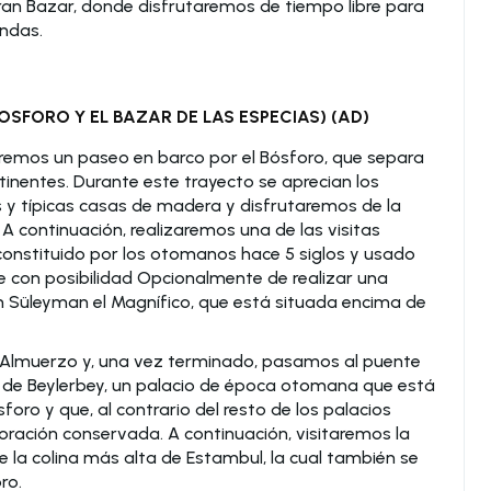
ran Bazar, donde disfrutaremos de tiempo libre para
endas.
BOSFORO Y EL BAZAR DE LAS ESPECIAS) (AD)
aremos un paseo en barco por el Bósforo, que separa
inentes. Durante este trayecto se aprecian los
s y típicas casas de madera y disfrutaremos de la
 A continuación, realizaremos una de las visitas
, constituido por los otomanos hace 5 siglos y usado
re con posibilidad Opcionalmente de realizar una
án Süleyman el Magnífico, que está situada encima de
 Almuerzo y, una vez terminado, pasamos al puente
io de Beylerbey, un palacio de época otomana que está
ósforo y que, al contrario del resto de los palacios
ración conservada. A continuación, visitaremos la
e la colina más alta de Estambul, la cual también se
ro.