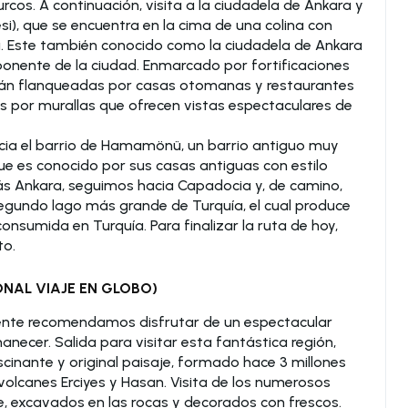
urcos. A continuación, visita a la ciudadela de Ankara y
esi), que se encuentra en la cima de una colina con
a. Este también conocido como la ciudadela de Ankara
onente de la ciudad. Enmarcado por fortificaciones
s están flanqueadas por casas otomanas y restaurantes
 por murallas que ofrecen vistas espectaculares de
ia el barrio de Hamamönü, un barrio antiguo muy
e es conocido por sus casas antiguas con estilo
ás Ankara, seguimos hacia Capadocia y, de camino,
egundo lago más grande de Turquía, el cual produce
onsumida en Turquía. Para finalizar la ruta de hoy,
to.
ONAL VIAJE EN GLOBO)
ente recomendamos disfrutar de un espectacular
necer. Salida para visitar esta fantástica región,
cinante y original paisaje, formado hace 3 millones
volcanes Erciyes y Hasan. Visita de los numerosos
, excavados en las rocas y decorados con frescos.