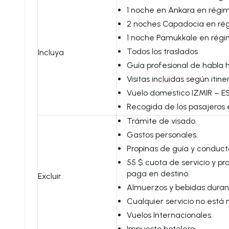
1 noche en Ankara en régi
2 noches Capadocia en ré
1 noche Pamukkale en régi
Todos los traslados
Incluya
Guía profesional de habla 
Visitas incluidas según itiner
Vuelo domestico IZMIR – E
Recogida de los pasajeros 
Trámite de visado.
Gastos personales.
Propinas de guía y conduct
55 $ cuota de servicio y pr
paga en destino.
Excluir
Almuerzos y bebidas durante
Cualquier servicio no está 
Vuelos Internacionales.
Impuesto hotelero.