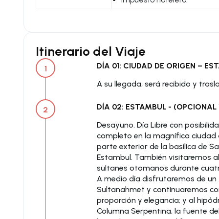
Itinerario del Viaje
DÍA 01: CIUDAD DE ORIGEN – ES
1
A su llegada, será recibido y tras
DÍA 02: ESTAMBUL - (OPCIONAL 
2
Desayuno. Día Libre con posibilid
completo en la magnífica ciudad d
parte exterior de la basílica de Sa
Estambul. También visitaremos al
sultanes otomanos durante cuatro 
A medio día disfrutaremos de un 
Sultanahmet y continuaremos con l
proporción y elegancia; y al hipó
Columna Serpentina, la fuente del 