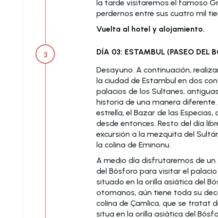
la tarde visitaremos el famoso G
perdernos entre sus cuatro mil ti
Vuelta al hotel y alojamiento.
DÍA 03: ESTAMBUL (PASEO DEL 
3
Desayuno. A continuación, realiz
la ciudad de Estambul en dos cont
palacios de los Sultanes, antigua
historia de una manera diferente.
estrella, el Bazar de las Especias
desde entonces. Resto del día lib
excursión a la mezquita del Sult
la colina de Eminonu.
A medio día disfrutaremos de un
del Bósforo para visitar el palac
situado en la orilla asiática del B
otomanos, aún tiene toda su deco
colina de Çamlica, que se tratat d
situa en la orilla asiática del Bósfo